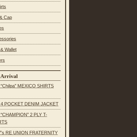
irts
 & Cap
es
essories
& Wallet
ers
Arrival
s “Chilpa” MEXICO SHIRTS
s 4 POCKET DENIM JACKET
s “CHAMPION” 2 PLY T-
RTS
7’s RE UNION FRATERNITY