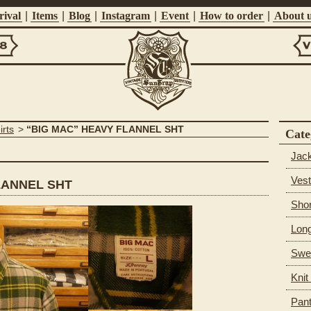
ival
|
Items
|
Blog
|
Instagram
|
Event
|
How to order
|
About 
Vi
Suntrap
irts
>
“BIG MAC” HEAVY FLANNEL SHT
Cate
Jac
Vest
LANNEL SHT
Shor
Long
Swea
Knit
Pan