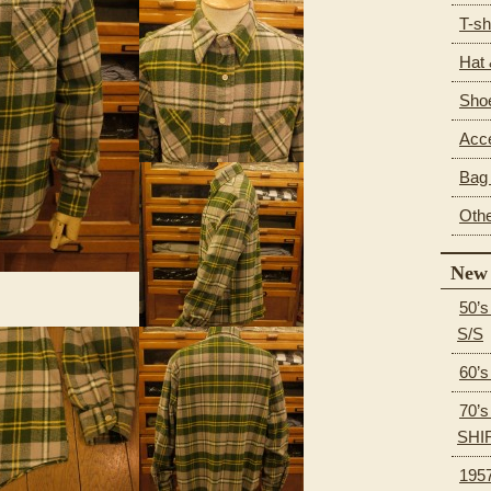
T-sh
Hat
Sho
Acc
Bag 
Oth
New 
50’
S/S
60’
70’
SHI
195