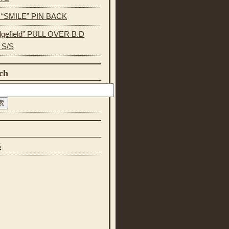
s “SMILE” PIN BACK
dgefield” PULL OVER B.D
 S/S
ch
S