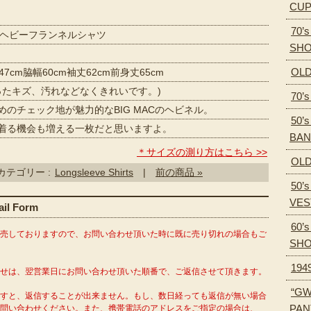
CU
70’
C” ヘビーフランネルシャツ
SH
OLD
7cm脇幅60cm袖丈62cm前身丈65cm
立ったキズ、汚れなどなくきれいです。)
70’
のチェック地が魅力的なBIG MACのヘビネル。
50’s
る機会も増える一枚だと思いますよ。
BA
＊サイズの測り方はこちら >>
OLD
カテゴリー :
Longsleeve Shirts
|
前の商品 »
50’
VES
l Form
60’
販売しておりますので、お問い合わせ頂いた時に既に売り切れの場合もご
SH
194
わせは、翌営業日にお問い合わせ頂いた順番で、ご返信させて頂きます。
“GW
ますと、返信することが出来ません。もし、数日経っても返信が無い場合
PAN
問い合わせください。また、携帯電話のアドレスをご指定の場合は、