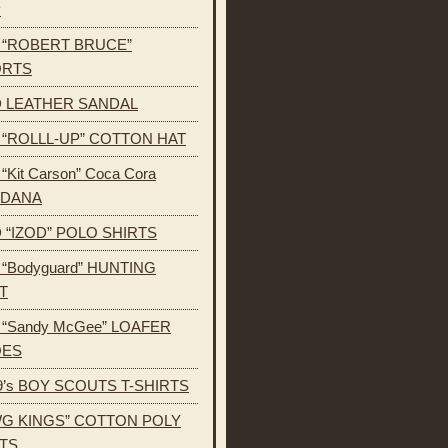
P
s “ROBERT BRUCE”
ORTS
 LEATHER SANDAL
s “ROLLL-UP” COTTON HAT
 “Kit Carson” Coca Cora
NDANA
 “IZOD” POLO SHIRTS
s “Bodyguard” HUNTING
T
s “Sandy McGee” LOAFER
OES
9’s BOY SCOUTS T-SHIRTS
G KINGS” COTTON POLY
TS