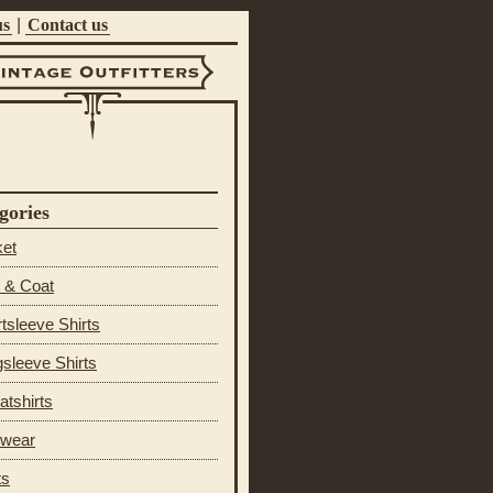
us
|
Contact us
ntage Outfitters
gories
ket
 & Coat
tsleeve Shirts
sleeve Shirts
tshirts
 wear
ts