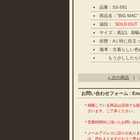
品番：SS-591
商品名：”BIG MA
値段：
SOLD OUT
サイズ：表記L 肩幅4
状態：A ( 特に目
備考：古着らしい色め
もう少ししたら着
« 次の商品
| 
お問い合わせフォーム : Emai
＊掲載している商品は店頭でも
ざいます。ご了承ください。
＊営業時間外に頂いたお問い合
＊メールアドレスに誤りがあり
は、恐れ入りますがもう一度お