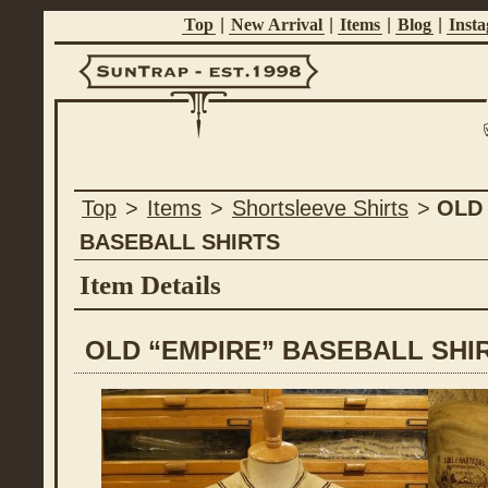
Top
|
New Arrival
|
Items
|
Blog
|
Inst
Suntrap -
Top
>
Items
>
Shortsleeve Shirts
>
OLD
Est.1998
BASEBALL SHIRTS
Item Details
OLD “EMPIRE” BASEBALL SHI