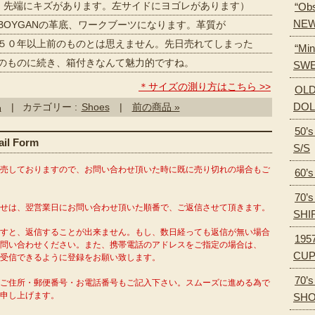
先端にキズがあります。左サイドにヨゴレがあります）
“Obs
NEW
BOYGANの革底、ワークブーツになります。革質が
年以上前のものとは思えません。先日売れてしまった
“Min
のに続き、箱付きなんて魅力的ですね。
SWE
＊サイズの測り方はこちら >>
OLD
DOL
品
| カテゴリー :
Shoes
|
前の商品 »
50’
l Form
S/S
販売しておりますので、お問い合わせ頂いた時に既に売り切れの場合もご
60’
70’
わせは、翌営業日にお問い合わせ頂いた順番で、ご返信させて頂きます。
SHI
ますと、返信することが出来ません。もし、数日経っても返信が無い場合
195
問い合わせください。また、携帯電話のアドレスをご指定の場合は、
CU
o.com」を受信できるように登録をお願い致します。
70’
がご住所・郵便番号・お電話番号もご記入下さい。スムーズに進める為で
申し上げます。
SH