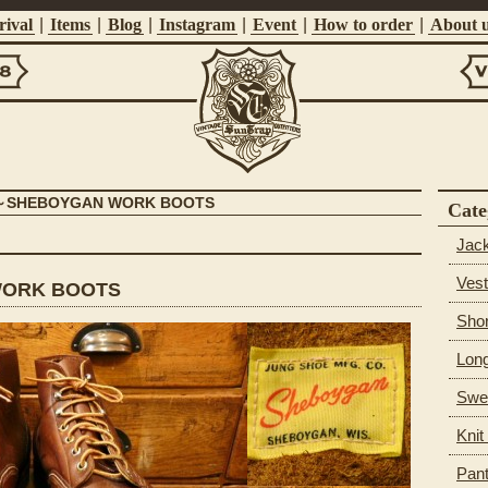
ival
|
Items
|
Blog
|
Instagram
|
Event
|
How to order
|
About 
Vi
Suntrap
s～SHEBOYGAN WORK BOOTS
Cate
Jac
Vest
WORK BOOTS
Shor
Long
Swea
Knit
Pan