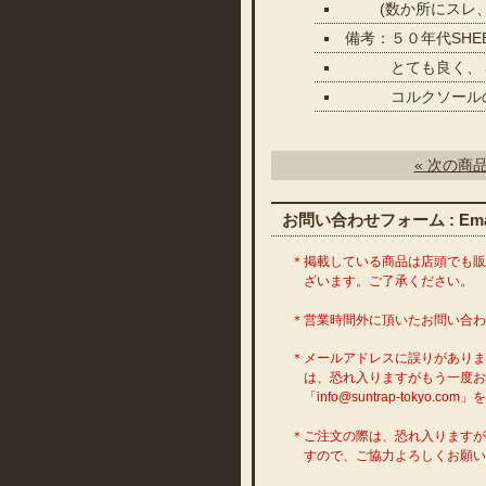
(数か所にスレ、
備考：５０年代SHE
とても良く、５０
コルクソールのも
« 次の商
お問い合わせフォーム : Emai
＊掲載している商品は店頭でも
ざいます。ご了承ください。
＊営業時間外に頂いたお問い合
＊メールアドレスに誤りがあり
は、恐れ入りますがもう一度お
「info@suntrap-toky
＊ご注文の際は、恐れ入ります
すので、ご協力よろしくお願い