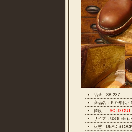
品番：SB-237
商品名：５０年代～S
値段：
SOLD OUT
サイズ：US 8 EE (J
状態：DEAD STO