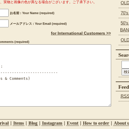
OLD
り、実物と画像の色が異なる場合がございます。ご了承下さい。
70’
お名前 : Your Name (required)
50’s
メールアドレス : Your Email (required)
BA
for International Customers >>
OLD
ments (required)
Sear
Feed
RS
ival
|
Items
|
Blog
|
Instagram
|
Event
|
How to order
|
About 