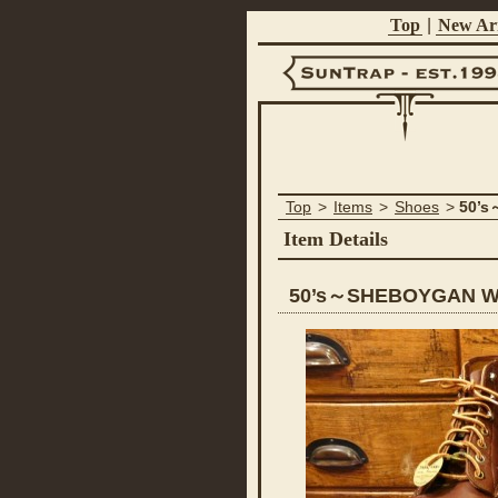
Top
|
New Arr
Suntrap -
Top
>
Items
>
Shoes
>
50’
Est.1998
Item Details
50’s～SHEBOYGAN 