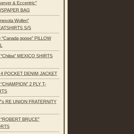
erver & Eccentric”
SPAPER BAG
nesota Wollen”
ATSHIRTS S/S
 “Canada goose” PILLOW
L
s “Chilpa” MEXICO SHIRTS
s 4 POCKET DENIM JACKET
s “CHAMPION” 2 PLY T-
RTS
7’s RE UNION FRATERNITY
P
s “ROBERT BRUCE”
ORTS