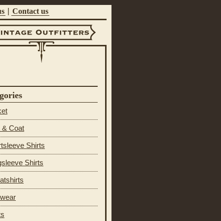
us
|
Contact us
ntage Outfitters
gories
ket
 & Coat
tsleeve Shirts
sleeve Shirts
tshirts
 wear
ts