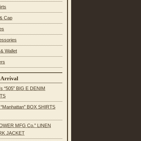
irts
 & Cap
es
essories
& Wallet
ers
Arrival
’s “505” BIG E DENIM
TS
s “Manhattan” BOX SHIRTS
OWER MFG Co.” LINEN
K JACKET