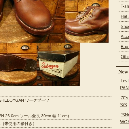
T-sh
Hat
Sho
Acc
Bag 
Oth
New 
Levi
PAN
70’
HEBOYGAN ワークブーツ
S/S
“SN
PN 26.0cm ソール全長 30cm 幅 11cm)
WOR
CK (未使用の箱付き）