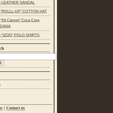
 LEATHER SANDAL
s “ROLLL-UP” COTTON HAT
 “Kit Carson” Coca Cora
NDANA
 “IZOD” POLO SHIRTS
ch
S
us
|
Contact us