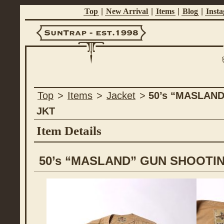
Top
|
New Arrival
|
Items
|
Blog
|
Inst
Suntrap -
Top
>
Items
>
Jacket
>
50’s “MASLAN
Est.1998
JKT
Item Details
50’s “MASLAND” GUN SHOOTI