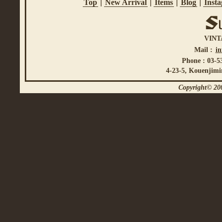
Top
|
New Arrival
|
Items
|
Blog
|
Inst
VINT
Mail :
i
Phone : 03-5
4-23-5, Kouenjimi
Copyright© 200