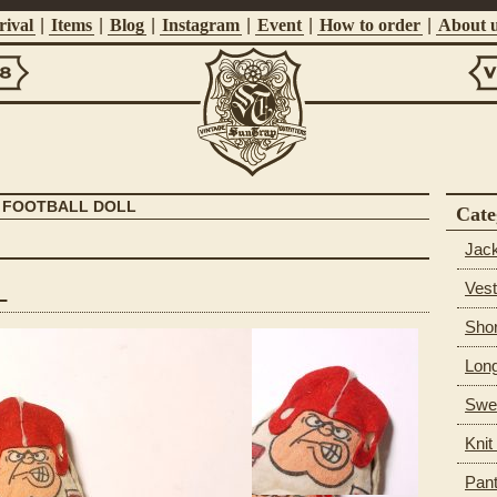
ival
|
Items
|
Blog
|
Instagram
|
Event
|
How to order
|
About 
Vi
Suntrap
 FOOTBALL DOLL
Cate
Jac
Vest
L
Shor
Long
Swea
Knit
Pan