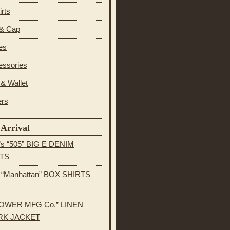
irts
 & Cap
es
essories
& Wallet
ers
Arrival
’s “505” BIG E DENIM
TS
s “Manhattan” BOX SHIRTS
OWER MFG Co.” LINEN
K JACKET