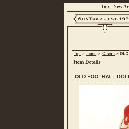
Top
|
New Arr
Suntrap -
Top
>
Items
>
Others
>
OLD
Est.1998
Item Details
OLD FOOTBALL DOL