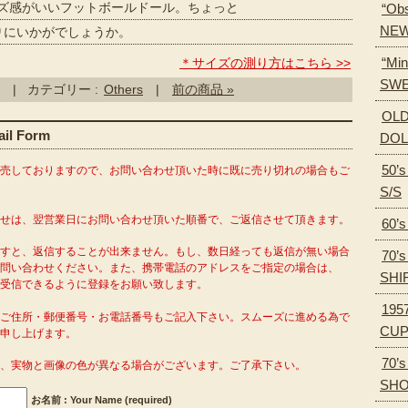
ズ感がいいフットボールドール。ちょっと
“Obs
NEW
いかがでしょうか。
“Min
＊サイズの測り方はこちら >>
SWE
| カテゴリー :
Others
|
前の商品 »
OLD
l Form
DOL
50’
販売しておりますので、お問い合わせ頂いた時に既に売り切れの場合もご
S/S
わせは、翌営業日にお問い合わせ頂いた順番で、ご返信させて頂きます。
60’
ますと、返信することが出来ません。もし、数日経っても返信が無い場合
70’
問い合わせください。また、携帯電話のアドレスをご指定の場合は、
SHI
o.com」を受信できるように登録をお願い致します。
195
がご住所・郵便番号・お電話番号もご記入下さい。スムーズに進める為で
CU
申し上げます。
70’
り、実物と画像の色が異なる場合がございます。ご了承下さい。
SH
お名前 : Your Name (required)