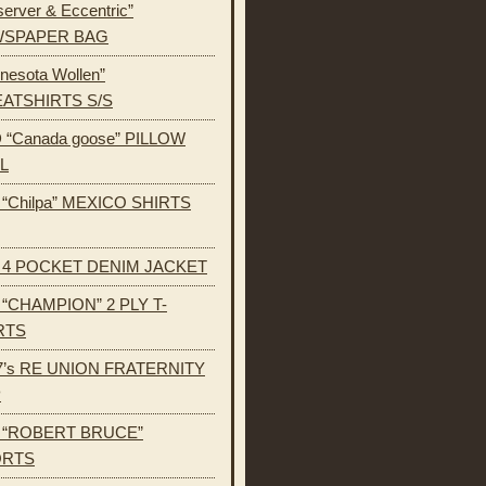
erver & Eccentric”
SPAPER BAG
nesota Wollen”
ATSHIRTS S/S
 “Canada goose” PILLOW
L
s “Chilpa” MEXICO SHIRTS
s 4 POCKET DENIM JACKET
s “CHAMPION” 2 PLY T-
RTS
7’s RE UNION FRATERNITY
P
s “ROBERT BRUCE”
ORTS