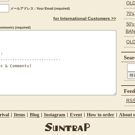
OLD
メールアドレス : Your Email (required)
70’
for International Customers >>
50’s
ments (required)
BA
OLD
Sear
Feed
RS
ival
|
Items
|
Blog
|
Instagram
|
Event
|
How to order
|
About 