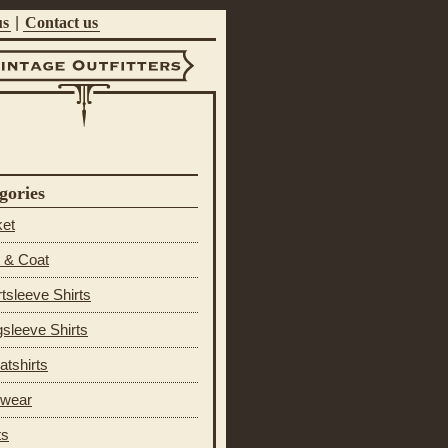
us
|
Contact us
ntage Outfitters
gories
ket
 & Coat
tsleeve Shirts
sleeve Shirts
tshirts
 wear
ts