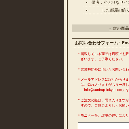
備考：小ぶりなサイ
した部屋の飾りに
« 次の商品
お問い合わせフォーム : Emai
＊掲載している商品は店頭でも
ざいます。ご了承ください。
＊営業時間外に頂いたお問い合
＊メールアドレスに誤りがあり
は、恐れ入りますがもう一度お
「info@suntrap-toky
＊ご注文の際は、恐れ入ります
すので、ご協力よろしくお願い
＊モニター等、環境の違いによ