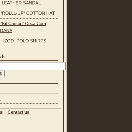
 LEATHER SANDAL
s “ROLLL-UP” COTTON HAT
 “Kit Carson” Coca Cora
NDANA
 “IZOD” POLO SHIRTS
ch
S
us
|
Contact us