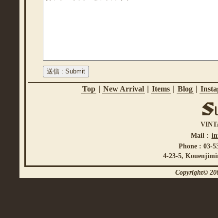
Top
|
New Arrival
|
Items
|
Blog
|
Inst
VINT
Mail :
i
Phone : 03-5
4-23-5, Kouenjimi
Copyright© 200