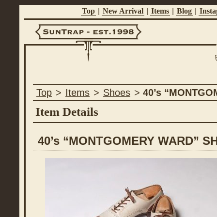
Top
|
New Arrival
|
Items
|
Blog
|
Inst
Suntrap -
Top
>
Items
>
Shoes
>
40’s “MONTGO
Est.1998
Item Details
40’s “MONTGOMERY WARD” S