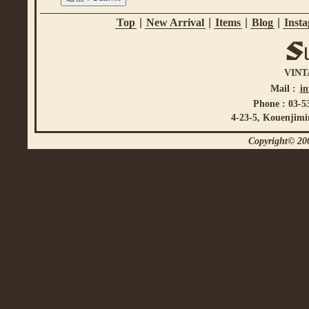
Top
|
New Arrival
|
Items
|
Blog
|
Inst
VINT
Mail :
i
Phone : 03-5
4-23-5, Kouenjimi
Copyright© 200