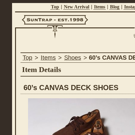
Top
|
New Arrival
|
Items
|
Blog
|
Inst
Suntrap -
Top
>
Items
>
Shoes
>
60’s CANVAS 
Est.1998
Item Details
60’s CANVAS DECK SHOES