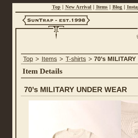
Top
|
New Arrival
|
Items
|
Blog
|
Inst
Suntrap -
Top
>
Items
>
T-shirts
>
70’s MILITAR
Est.1998
Item Details
70’s MILITARY UNDER WEAR