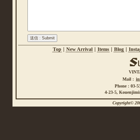
Top
|
New Arrival
|
Items
|
Blog
|
Inst
VINT
Mail :
i
Phone : 03-5
4-23-5, Kouenjimi
Copyright© 200