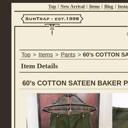
Top
|
New Arrival
|
Items
|
Blog
|
Inst
Suntrap -
Top
>
Items
>
Pants
>
60’s COTTON S
Est.1998
Item Details
60’s COTTON SATEEN BAKER 