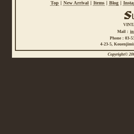
Top
|
New Arrival
|
Items
|
Blog
|
Inst
VINT
Mail :
i
Phone : 03-5
4-23-5, Kouenjimi
Copyright© 200