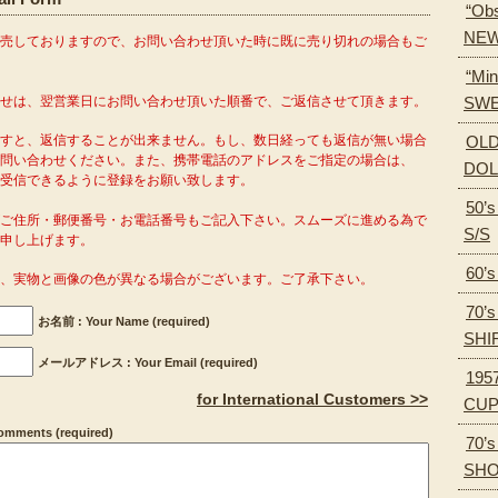
“Obs
NEW
販売しておりますので、お問い合わせ頂いた時に既に売り切れの場合もご
“Min
SWE
わせは、翌営業日にお問い合わせ頂いた順番で、ご返信させて頂きます。
OLD
ますと、返信することが出来ません。もし、数日経っても返信が無い場合
問い合わせください。また、携帯電話のアドレスをご指定の場合は、
DOL
o.com」を受信できるように登録をお願い致します。
50’
がご住所・郵便番号・お電話番号もご記入下さい。スムーズに進める為で
S/S
申し上げます。
60’
り、実物と画像の色が異なる場合がございます。ご了承下さい。
70’
お名前 : Your Name (required)
SHI
メールアドレス : Your Email (required)
195
for International Customers >>
CU
ments (required)
70’
SH