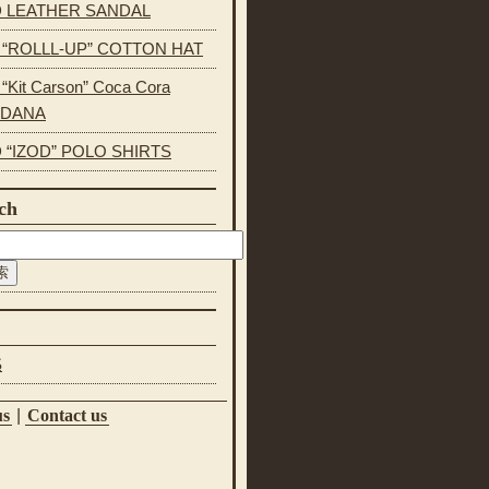
 LEATHER SANDAL
s “ROLLL-UP” COTTON HAT
 “Kit Carson” Coca Cora
NDANA
 “IZOD” POLO SHIRTS
ch
S
us
|
Contact us