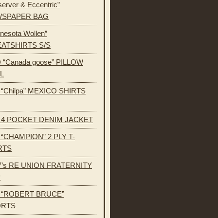
erver & Eccentric”
SPAPER BAG
nesota Wollen”
ATSHIRTS S/S
 “Canada goose” PILLOW
L
s “Chilpa” MEXICO SHIRTS
s 4 POCKET DENIM JACKET
s “CHAMPION” 2 PLY T-
RTS
7’s RE UNION FRATERNITY
P
s “ROBERT BRUCE”
ORTS