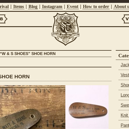
ival
|
Items
|
Blog
|
Instagram
|
Event
|
How to order
|
About 
Vi
Suntrap
s “W & S SHOES” SHOE HORN
Cate
Jac
Vest
 SHOE HORN
Shor
Long
Swea
Knit
Pan