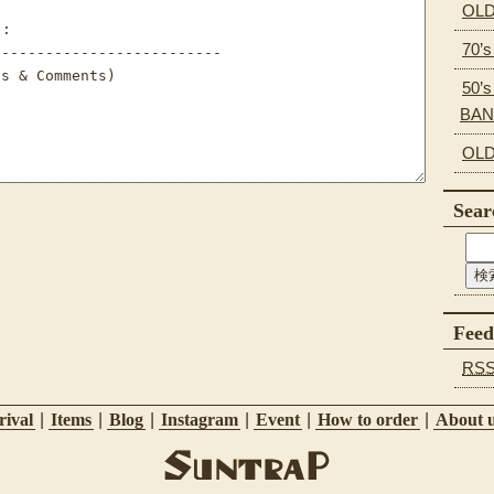
OLD
70’
50’s
BA
OLD
Sear
Feed
RS
ival
|
Items
|
Blog
|
Instagram
|
Event
|
How to order
|
About 