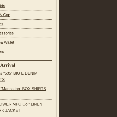
irts
 & Cap
es
essories
& Wallet
ers
Arrival
’s “505” BIG E DENIM
TS
s “Manhattan” BOX SHIRTS
OWER MFG Co.” LINEN
K JACKET