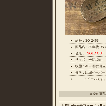
品番：SO-2468
商品名：30年代 “W 
値段：
SOLD OUT
サイズ：全長12cm
状態：AB ( 特に
備考：圧縮ペーパー
アイテムです。お
« 次の商品
お問い合わせフォーム : Emai