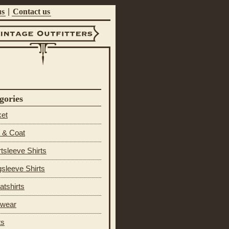
us
|
Contact us
ntage Outfitters
gories
ket
 & Coat
tsleeve Shirts
sleeve Shirts
tshirts
 wear
ts