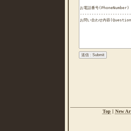
Top
|
New Arr