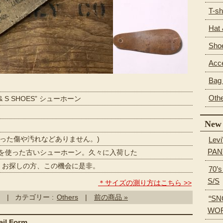
T-sh
Hat
Sho
Acc
Bag 
Oth
& S SHOES” シューホーン
New 
目立った傷や汚れなどありません。)
Levi
PAN
を使った古いシューホーン。久々に入荷した
探しの方、この機会に是非。
70’
S/S
＊サイズの測り方はこちら >>
| カテゴリー :
Others
|
前の商品 »
“SN
WOR
l Form