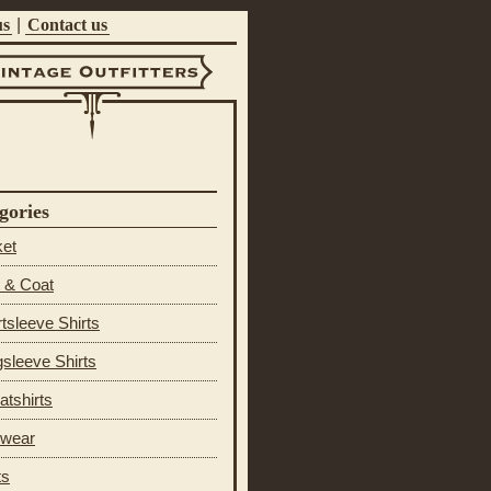
us
|
Contact us
ntage Outfitters
gories
ket
 & Coat
tsleeve Shirts
sleeve Shirts
tshirts
 wear
ts