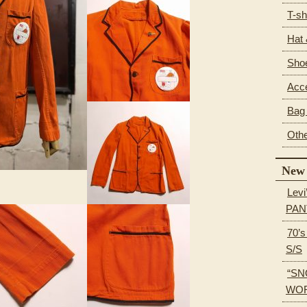
T-sh
Hat
Sho
Acc
Bag 
Oth
New 
Levi
PAN
70’
S/S
“SN
WOR