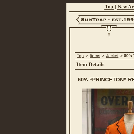
Top
|
New Arr
Suntrap -
Top
>
Items
>
Jacket
>
60’s
Est.1998
Item Details
60’s “PRINCETON” 