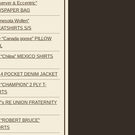
erver & Eccentric”
SPAPER BAG
nesota Wollen”
ATSHIRTS S/S
 “Canada goose” PILLOW
L
s “Chilpa” MEXICO SHIRTS
s 4 POCKET DENIM JACKET
s “CHAMPION” 2 PLY T-
RTS
7’s RE UNION FRATERNITY
P
s “ROBERT BRUCE”
ORTS