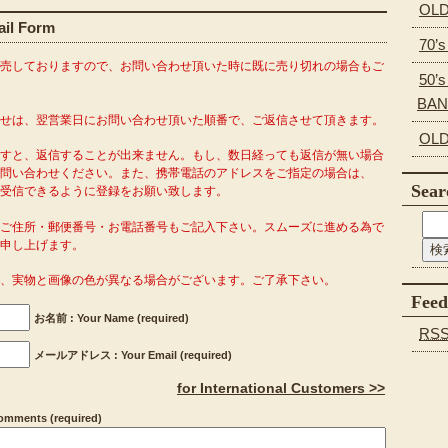
OLD
l Form
70’
販売しておりますので、お問い合わせ頂いた時に既に売り切れの場合もご
50’s
BA
わせは、翌営業日にお問い合わせ頂いた順番で、ご返信させて頂きます。
OLD
ますと、返信することが出来ません。もし、数日経っても返信が無い場合
問い合わせください。また、携帯電話のアドレスをご指定の場合は、
Sear
o.com」を受信できるように登録をお願い致します。
がご住所・郵便番号・お電話番号もご記入下さい。スムーズに進める為で
申し上げます。
り、実物と画像の色が異なる場合がございます。ご了承下さい。
Feed
お名前 : Your Name (required)
RS
メールアドレス : Your Email (required)
for International Customers >>
ments (required)