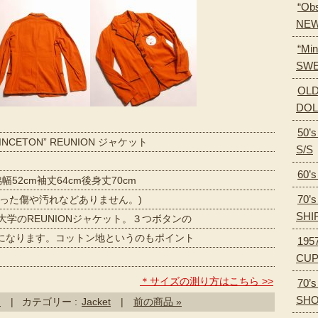
“Obs
NEW
“Min
SWE
OLD
DOL
50’
NCETON” REUNION ジャケット
S/S
60’
幅52cm袖丈64cm後身丈70cm
70’
目立った傷や汚れなどありません。)
SHI
学のREUNIONジャケット。３つボタンの
なります。コットン地というのもポイント
195
CU
＊サイズの測り方はこちら >>
70’
SH
品
| カテゴリー :
Jacket
|
前の商品 »