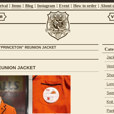
ival
|
Items
|
Blog
|
Instagram
|
Event
|
How to order
|
About 
Vi
Suntrap
 “PRINCETON” REUNION JACKET
Cate
Jac
Vest
REUNION JACKET
Shor
Long
Swea
Knit
Pan