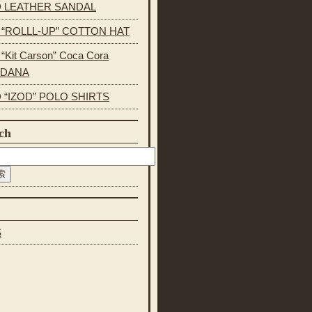
 LEATHER SANDAL
s “ROLLL-UP” COTTON HAT
 “Kit Carson” Coca Cora
NDANA
 “IZOD” POLO SHIRTS
ch
S