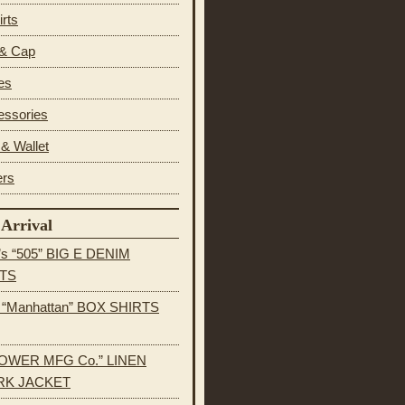
irts
 & Cap
es
essories
& Wallet
ers
Arrival
’s “505” BIG E DENIM
TS
s “Manhattan” BOX SHIRTS
OWER MFG Co.” LINEN
K JACKET