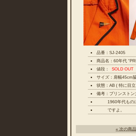
品番：SJ-2405
商品名：60年代 “PRI
値段：
SOLD OUT
サイズ：肩幅45cm脇
状態：AB ( 特に
備考：プリンストン大
1960年代ものに
ですよ。
« 次の商