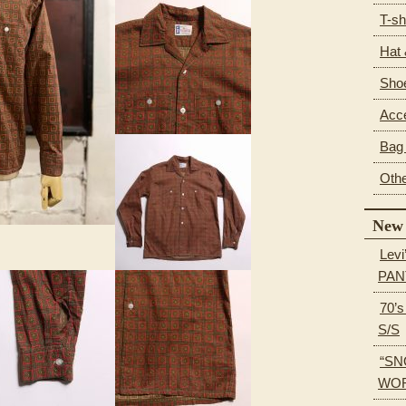
T-sh
Hat
Sho
Acc
Bag 
Oth
New 
Levi
PAN
70’
S/S
“SN
WOR