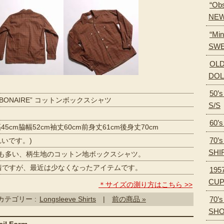
“Obs
NEW
“Min
SWE
OLD
DOL
50’
EBONAIRE” コットンボックスシャツ
S/S
60’
5cm脇幅52cm袖丈60cm前身丈61cm後身丈70cm
70’
れいです。)
SHI
も多い、柄生地のコットン地ボックスシャツ。
すが、最近は少なくなったアイテムです。
195
CU
＊サイズの測り方はこちら >>
70’
カテゴリー :
Longsleeve Shirts
|
前の商品 »
SH