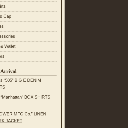
irts
 & Cap
es
essories
& Wallet
ers
Arrival
’s “505” BIG E DENIM
TS
s “Manhattan” BOX SHIRTS
OWER MFG Co.” LINEN
K JACKET