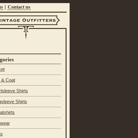
us
|
Contact us
ntage Outfitters
gories
ket
 & Coat
tsleeve Shirts
sleeve Shirts
tshirts
 wear
ts