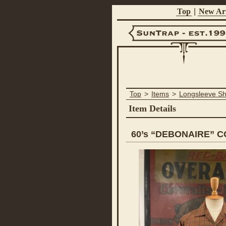
Top
|
New Arr
Suntrap -
Top
>
Items
>
Longsleeve Sh
Est.1998
Item Details
60’s “DEBONAIRE” 