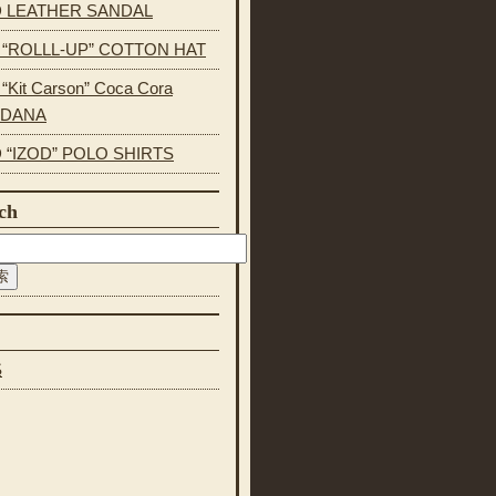
 LEATHER SANDAL
s “ROLLL-UP” COTTON HAT
 “Kit Carson” Coca Cora
NDANA
 “IZOD” POLO SHIRTS
ch
S