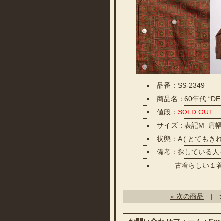
品番：SS-2349
商品名：60年代 “D
値段：
SOLD OUT
サイズ：表記M 肩幅4
状態：A ( とてもき
備考：探している人
古着らしい１着で
« 次の商品
| 