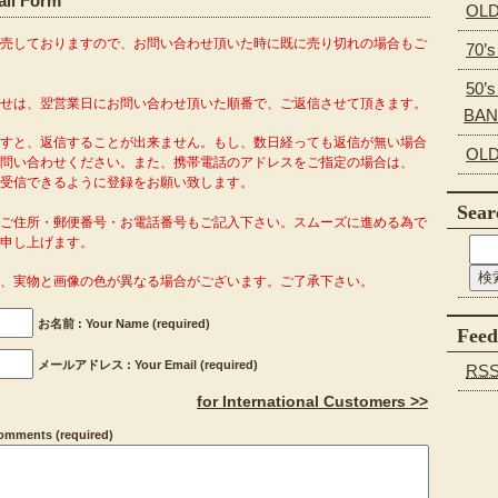
l Form
OLD
販売しておりますので、お問い合わせ頂いた時に既に売り切れの場合もご
70’
50’s
わせは、翌営業日にお問い合わせ頂いた順番で、ご返信させて頂きます。
BA
ますと、返信することが出来ません。もし、数日経っても返信が無い場合
OLD
問い合わせください。また、携帯電話のアドレスをご指定の場合は、
o.com」を受信できるように登録をお願い致します。
Sear
がご住所・郵便番号・お電話番号もご記入下さい。スムーズに進める為で
申し上げます。
り、実物と画像の色が異なる場合がございます。ご了承下さい。
お名前 : Your Name (required)
Feed
メールアドレス : Your Email (required)
RS
for International Customers >>
ments (required)