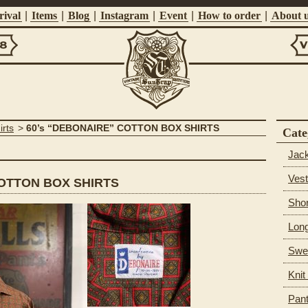
ival
|
Items
|
Blog
|
Instagram
|
Event
|
How to order
|
About 
Vi
Suntrap
irts
>
60’s “DEBONAIRE” COTTON BOX SHIRTS
Cate
Jac
Vest
COTTON BOX SHIRTS
Shor
Long
Swea
Knit
Pan