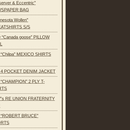
erver & Eccentric”
SPAPER BAG
nesota Wollen”
ATSHIRTS S/S
 “Canada goose” PILLOW
L
s “Chilpa” MEXICO SHIRTS
s 4 POCKET DENIM JACKET
s “CHAMPION” 2 PLY T-
RTS
7’s RE UNION FRATERNITY
P
s “ROBERT BRUCE”
ORTS