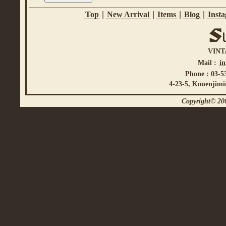
Top
|
New Arrival
|
Items
|
Blog
|
Inst
VINT
Mail :
i
Phone : 03-5
4-23-5, Kouenjimi
Copyright© 200