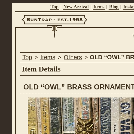
Top
|
New Arrival
|
Items
|
Blog
|
Inst
Suntrap -
Top
>
Items
>
Others
>
OLD “OWL” B
Est.1998
Item Details
OLD “OWL” BRASS ORNAMEN