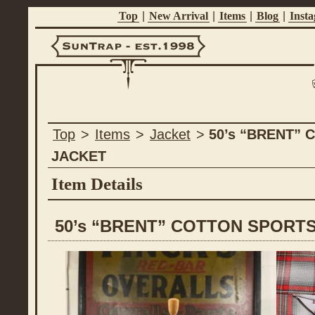
Top
|
New Arrival
|
Items
|
Blog
|
Inst
Suntrap -
Top
>
Items
>
Jacket
>
50’s “BRENT”
Est.1998
JACKET
Item Details
50’s “BRENT” COTTON SPORT