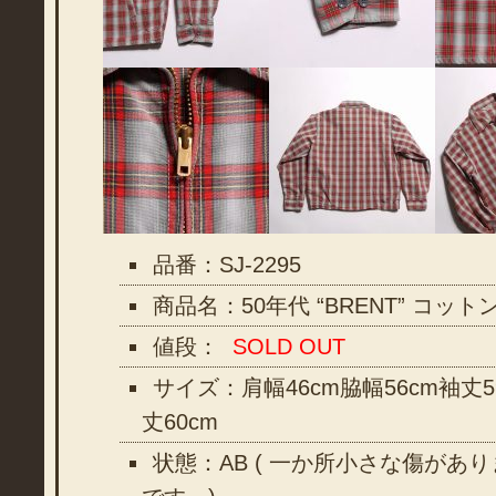
品番：SJ-2295
商品名：50年代 “BRENT” コ
値段：
SOLD OUT
サイズ：肩幅46cm脇幅56cm袖丈5
丈60cm
状態：AB ( 一か所小さな傷があ