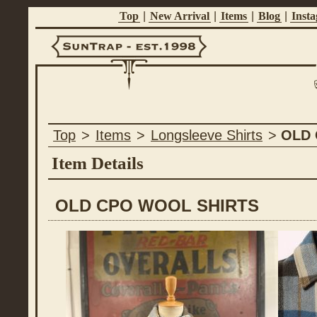
Top
|
New Arrival
|
Items
|
Blog
|
Inst
Suntrap -
Top
>
Items
>
Longsleeve Shirts
>
OLD 
Est.1998
Item Details
OLD CPO WOOL SHIRTS