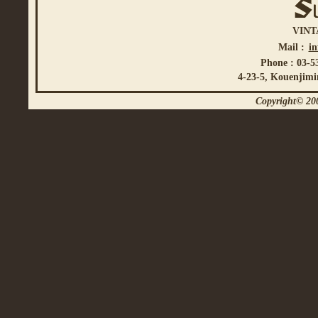
VINT
Mail :
i
Phone : 03-5
4-23-5, Kouenjimi
Copyright© 200