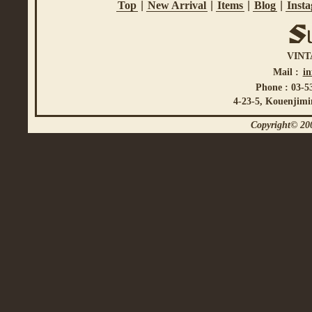
Top
|
New Arrival
|
Items
|
Blog
|
Inst
VINT
Mail :
i
Phone : 03-5
4-23-5, Kouenjimi
Copyright© 200