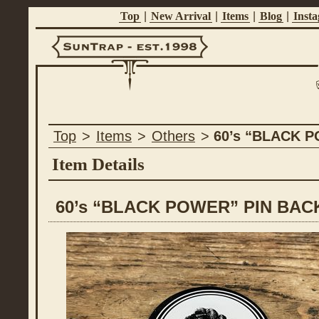
Top
|
New Arrival
|
Items
|
Blog
|
Inst
Suntrap -
Top
>
Items
>
Others
>
60’s “BLACK 
Est.1998
Item Details
60’s “BLACK POWER” PIN BAC