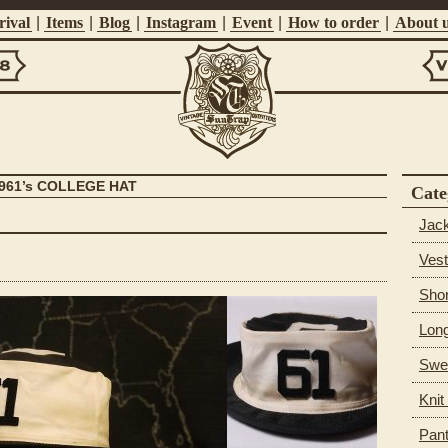
ival
|
Items
|
Blog
|
Instagram
|
Event
|
How to order
|
About 
Vi
Suntrap
961’s COLLEGE HAT
Cate
Jac
Vest
Shor
Long
Swea
Knit
Pan