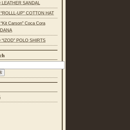
 LEATHER SANDAL
s “ROLLL-UP” COTTON HAT
 “Kit Carson” Coca Cora
NDANA
 “IZOD” POLO SHIRTS
ch
S