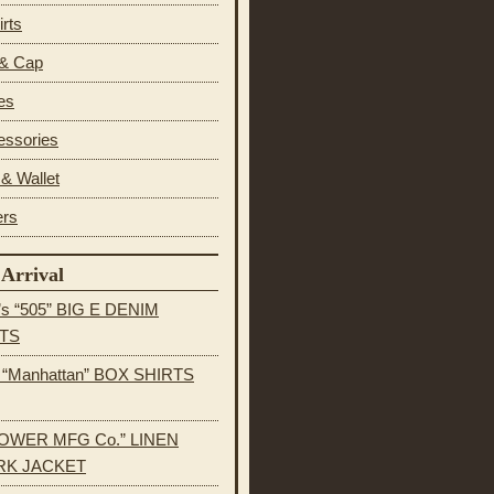
irts
 & Cap
es
essories
& Wallet
ers
Arrival
’s “505” BIG E DENIM
TS
s “Manhattan” BOX SHIRTS
OWER MFG Co.” LINEN
K JACKET