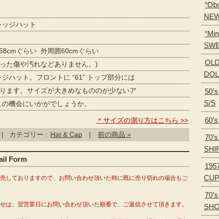
“Obs
NEW
カレッジハット
“Min
SWE
58cmぐらい 外周囲60cmぐらい
OLD
目立った傷や汚れなどありません。)
DOL
ジハット。フロントに “61” トップ部分には
ります。サイズが大きめなもののが少ないア
50’
S/S
機会にいかがでしょうか。
60’
＊サイズの測り方はこちら >>
| カテゴリー :
Hat & Cap
|
前の商品 »
70’
SHI
l Form
195
CU
販売しておりますので、お問い合わせ頂いた時に既に売り切れの場合もご
70’
わせは、翌営業日にお問い合わせ頂いた順番で、ご返信させて頂きます。
SH