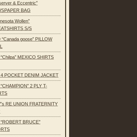
erver & Eccentric”
SPAPER BAG
nesota Wollen”
ATSHIRTS S/S
 “Canada goose” PILLOW
L
s “Chilpa” MEXICO SHIRTS
s 4 POCKET DENIM JACKET
s “CHAMPION” 2 PLY T-
RTS
7’s RE UNION FRATERNITY
P
s “ROBERT BRUCE”
ORTS