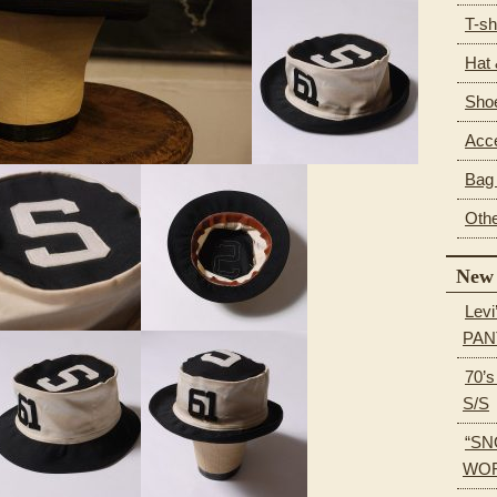
T-sh
Hat
Sho
Acc
Bag 
Oth
New 
Levi
PAN
70’
S/S
“SN
WOR