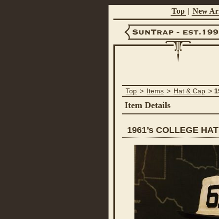
Top
|
New Arr
Suntrap -
Top
>
Items
>
Hat & Cap
>
1
Est.1998
Item Details
1961’s COLLEGE HAT