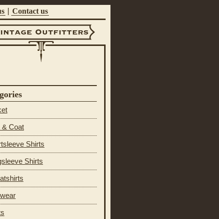
us
|
Contact us
ntage Outfitters
gories
ket
 & Coat
tsleeve Shirts
sleeve Shirts
tshirts
 wear
ts