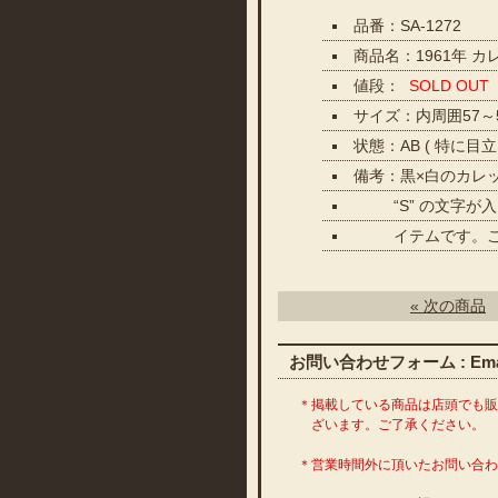
品番：SA-1272
商品名：1961年 
値段：
SOLD OUT
サイズ：内周囲57～
状態：AB ( 特に
備考：黒×白のカレッ
“S” の文字が入
イテムです。この
« 次の商品
お問い合わせフォーム : Emai
＊掲載している商品は店頭でも
ざいます。ご了承ください。
＊営業時間外に頂いたお問い合