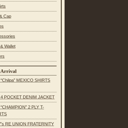
irts
 & Cap
es
essories
& Wallet
ers
Arrival
s “Chilpa” MEXICO SHIRTS
s 4 POCKET DENIM JACKET
s “CHAMPION” 2 PLY T-
RTS
7’s RE UNION FRATERNITY