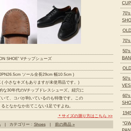
CU
70’
SH
OLD
70’
50’s
BA
SON SHOE” Vチップシューズ
OLD
 JPN26.5cm ソール全長29cm 幅10.5cm )
50’
CK ( 小さなキズもありますが未使用品です。)
VES
的な30年代のVチップドレスシューズ。紐穴に
60’
て、コバが利いているのも特徴です。この
SH
となかなか出てこない1足ですよね。
194
＊サイズの測り方はこちら >>
“GW
品
| カテゴリー :
Shoes
|
前の商品 »
PAN