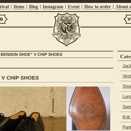
ival
|
Items
|
Blog
|
Instagram
|
Event
|
How to order
|
About 
Vi
Suntrap
 BENSON SHOE” V CHIP SHOES
Cate
Jac
Vest
 V CHIP SHOES
Shor
Long
Swea
Knit
Pan