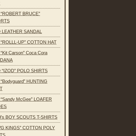
P
s “ROBERT BRUCE”
ORTS
 LEATHER SANDAL
s “ROLLL-UP” COTTON HAT
 “Kit Carson” Coca Cora
NDANA
 “IZOD” POLO SHIRTS
s “Bodyguard” HUNTING
T
s “Sandy McGee” LOAFER
OES
9’s BOY SCOUTS T-SHIRTS
G KINGS” COTTON POLY
TS