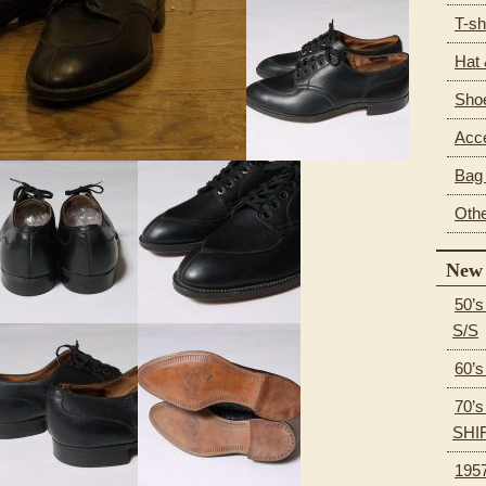
T-sh
Hat
Sho
Acc
Bag 
Oth
New 
50’
S/S
60’
70’
SHI
195