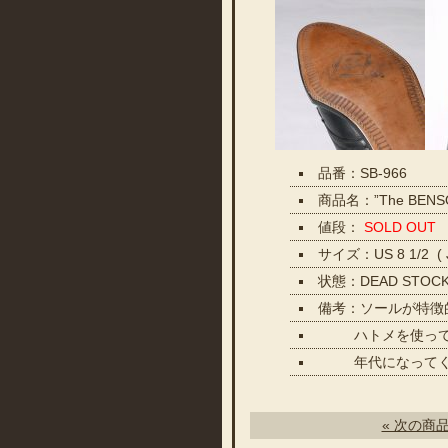
品番：SB-966
商品名：”The BEN
値段：
SOLD OUT
サイズ：US 8 1/2 (
状態：DEAD STO
備考：ソールが特徴
ハトメを使ってい
年代になってくる
« 次の商