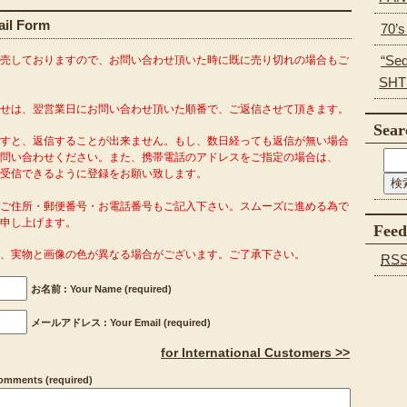
l Form
70’
“Se
販売しておりますので、お問い合わせ頂いた時に既に売り切れの場合もご
SHT
わせは、翌営業日にお問い合わせ頂いた順番で、ご返信させて頂きます。
Sear
ますと、返信することが出来ません。もし、数日経っても返信が無い場合
問い合わせください。また、携帯電話のアドレスをご指定の場合は、
o.com」を受信できるように登録をお願い致します。
がご住所・郵便番号・お電話番号もご記入下さい。スムーズに進める為で
申し上げます。
Feed
り、実物と画像の色が異なる場合がございます。ご了承下さい。
RS
お名前 : Your Name (required)
メールアドレス : Your Email (required)
for International Customers >>
ments (required)