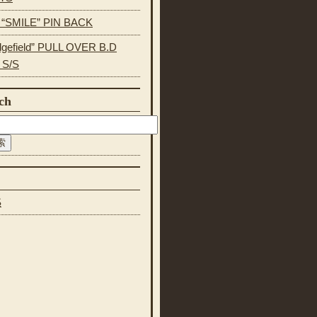
s “SMILE” PIN BACK
dgefield” PULL OVER B.D
 S/S
ch
S