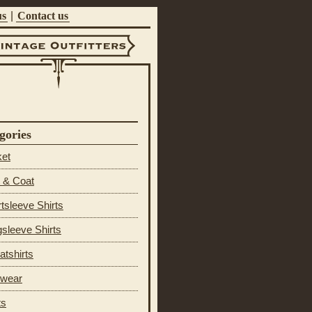
us
|
Contact us
ntage Outfitters
gories
ket
 & Coat
tsleeve Shirts
sleeve Shirts
tshirts
 wear
ts