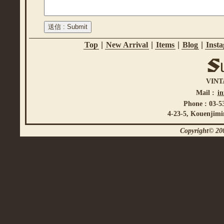
Top
|
New Arrival
|
Items
|
Blog
|
Inst
VINT
Mail :
i
Phone : 03-5
4-23-5, Kouenjimi
Copyright© 200