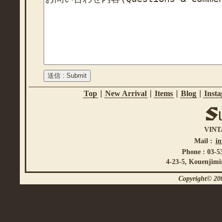
Top
|
New Arrival
|
Items
|
Blog
|
Inst
VINT
Mail :
i
Phone : 03-5
4-23-5, Kouenjimi
Copyright© 200