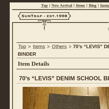
Top
|
New Arrival
|
Items
|
Blog
|
Inst
Suntrap -
Top
>
Items
>
Others
>
70’s “LEVIS” 
Est.1998
BINDER
Item Details
70’s “LEVIS” DENIM SCHOOL B