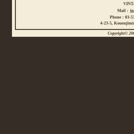
VINT
Mail :
i
Phone : 03-5
4-23-5, Kouenjimi
Copyright© 200