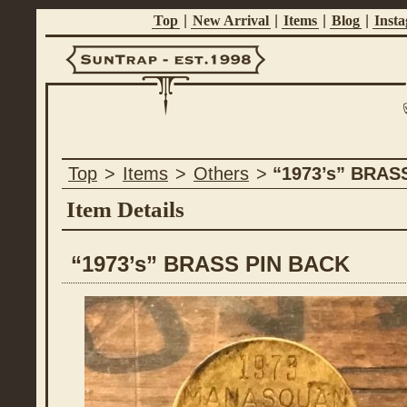
Top
|
New Arrival
|
Items
|
Blog
|
Inst
Suntrap -
Top
>
Items
>
Others
>
“1973’s” BRAS
Est.1998
Item Details
“1973’s” BRASS PIN BACK