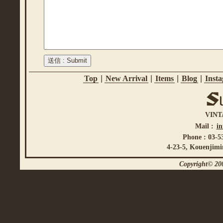
Top
|
New Arrival
|
Items
|
Blog
|
Inst
VINT
Mail :
i
Phone : 03-5
4-23-5, Kouenjimi
Copyright© 200