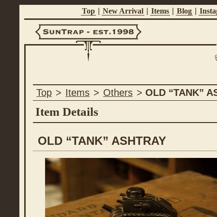
Top
|
New Arrival
|
Items
|
Blog
|
Inst
Suntrap -
Top
>
Items
>
Others
>
OLD “TANK” A
Est.1998
Item Details
OLD “TANK” ASHTRAY