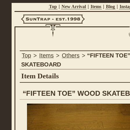
Top
|
New Arrival
|
Items
|
Blog
|
Inst
Suntrap -
Top
>
Items
>
Others
>
“FIFTEEN TOE
Est.1998
SKATEBOARD
Item Details
“FIFTEEN TOE” WOOD SKATE