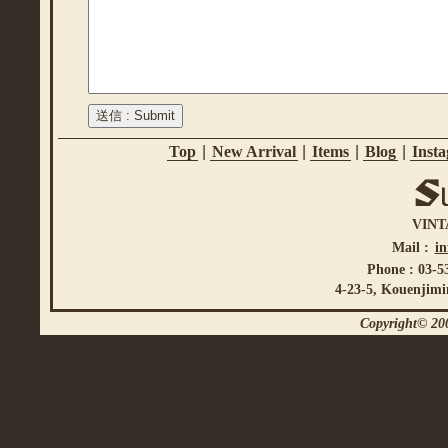
Top
|
New Arrival
|
Items
|
Blog
|
Inst
VINT
Mail :
i
Phone : 03-5
4-23-5, Kouenjimi
Copyright© 200