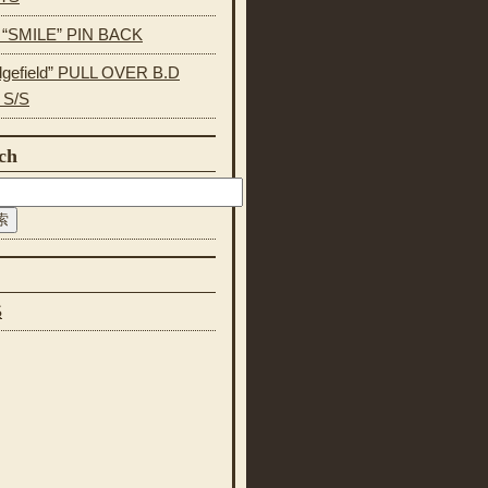
s “SMILE” PIN BACK
dgefield” PULL OVER B.D
 S/S
ch
S