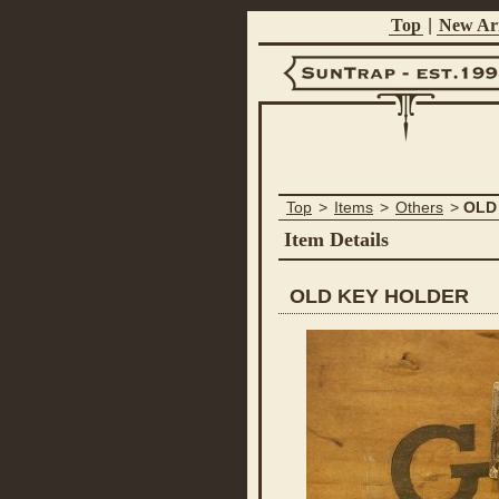
Top
|
New Arr
Suntrap -
Top
>
Items
>
Others
>
OLD
Est.1998
Item Details
OLD KEY HOLDER