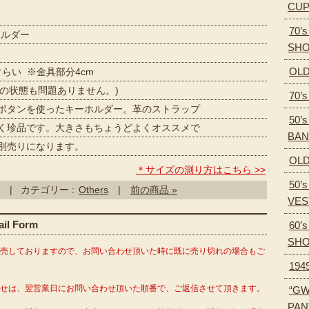
CU
70’
ホルダー
SH
OLD
ぐらい ※金具部分4cm
金具の状態も問題ありません。)
70’
ボタンを使ったキーホルダー。革のストラップ
50’s
珍品です。大きさもちょうどよくオススメで
BA
売りになります。
OLD
＊サイズの測り方はこちら >>
50’
| カテゴリー :
Others
|
前の商品 »
VES
l Form
60’
SH
販売しておりますので、お問い合わせ頂いた時に既に売り切れの場合もご
194
わせは、翌営業日にお問い合わせ頂いた順番で、ご返信させて頂きます。
“GW
PAN