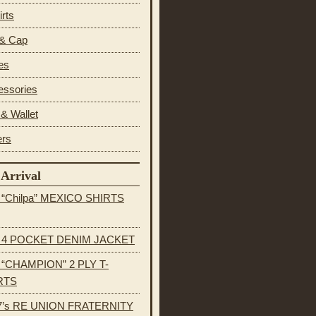
irts
 & Cap
es
essories
& Wallet
ers
Arrival
s “Chilpa” MEXICO SHIRTS
s 4 POCKET DENIM JACKET
s “CHAMPION” 2 PLY T-
RTS
7’s RE UNION FRATERNITY