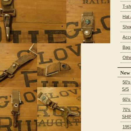
T-sh
Hat
Sho
Acc
Bag 
Oth
New 
50’
S/S
60’
70’
SHI
195