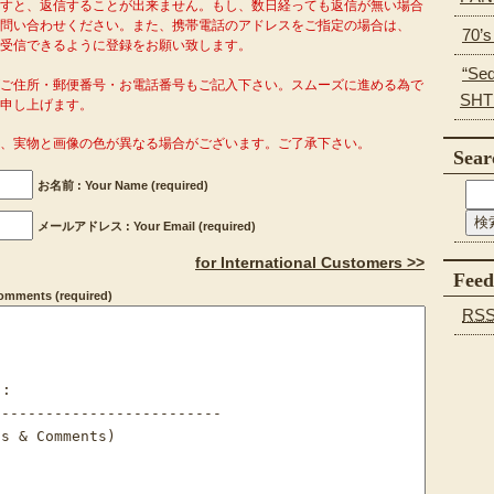
ますと、返信することが出来ません。もし、数日経っても返信が無い場合
問い合わせください。また、携帯電話のアドレスをご指定の場合は、
70’
o.com」を受信できるように登録をお願い致します。
“Se
がご住所・郵便番号・お電話番号もご記入下さい。スムーズに進める為で
SHT
申し上げます。
り、実物と画像の色が異なる場合がございます。ご了承下さい。
Sear
お名前 : Your Name (required)
メールアドレス : Your Email (required)
for International Customers >>
Feed
ments (required)
RS