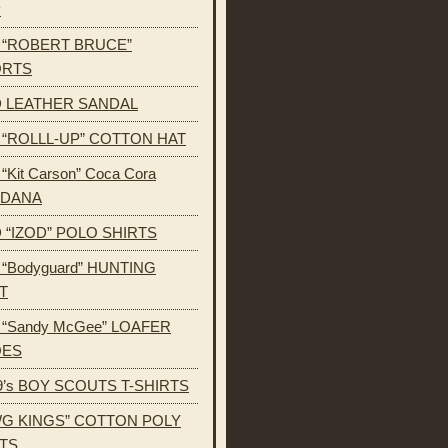
P
s “ROBERT BRUCE”
ORTS
 LEATHER SANDAL
s “ROLLL-UP” COTTON HAT
 “Kit Carson” Coca Cora
NDANA
 “IZOD” POLO SHIRTS
s “Bodyguard” HUNTING
T
s “Sandy McGee” LOAFER
OES
9’s BOY SCOUTS T-SHIRTS
G KINGS” COTTON POLY
TS