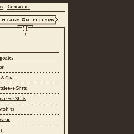
us
|
Contact us
ntage Outfitters
gories
ket
 & Coat
tsleeve Shirts
sleeve Shirts
tshirts
 wear
ts