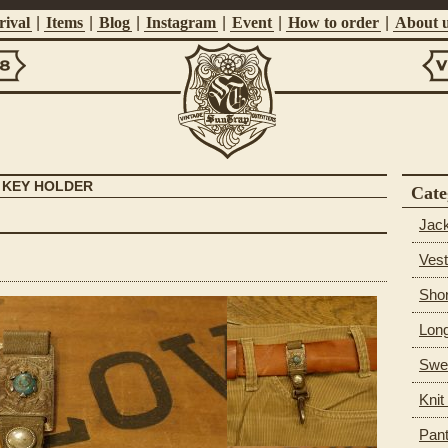
ival
|
Items
|
Blog
|
Instagram
|
Event
|
How to order
|
About 
Vi
Suntrap
 KEY HOLDER
Cate
Jac
Vest
Shor
Long
Swea
Knit
Pan