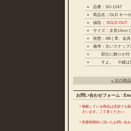
品番：SO-1247
商品名：OLD キー
値段：
SOLD OUT
サイズ：全長10cm
状態：AB ( 革、
備考：古いスナップ
部分に飾りが付く
すよ。 ※鍵は別
« 次の商品
お問い合わせフォーム : Emai
＊掲載している商品は店頭でも
ざいます。ご了承ください。
＊営業時間外に頂いたお問い合