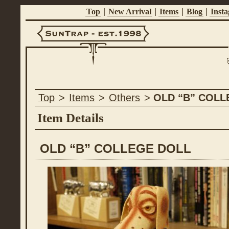
Top
|
New Arrival
|
Items
|
Blog
|
Inst
Suntrap -
Top
>
Items
>
Others
>
OLD “B” COLL
Est.1998
Item Details
OLD “B” COLLEGE DOLL