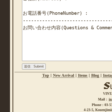
Top
|
New Arrival
|
Items
|
Blog
|
Inst
VINT
Mail :
i
Phone : 03-5
4-23-5, Kouenjimi