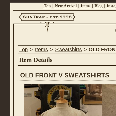
Top
|
New Arrival
|
Items
|
Blog
|
Inst
Suntrap -
Top
>
Items
>
Sweatshirts
>
OLD FRON
Est.1998
Item Details
OLD FRONT V SWEATSHIRTS