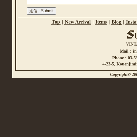
Top
|
New Arrival
|
Items
|
Blog
|
Inst
VINT
Mail :
i
Phone : 03-5
4-23-5, Kouenjimi
Copyright© 200