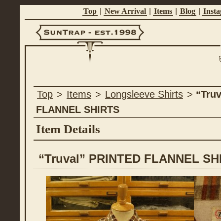
Top
|
New Arrival
|
Items
|
Blog
|
Inst
Suntrap -
Top
>
Items
>
Longsleeve Shirts
>
“Tru
Est.1998
FLANNEL SHIRTS
Item Details
“Truval” PRINTED FLANNEL SH