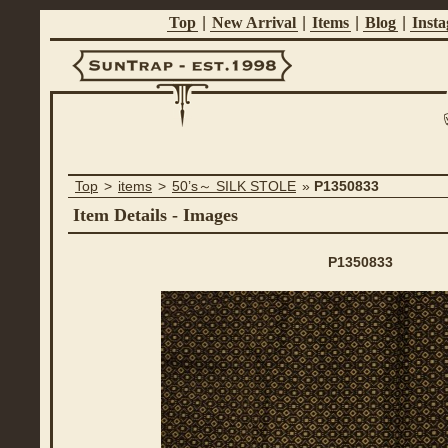
Top
|
New Arrival
|
Items
|
Blog
|
Inst
Suntrap -
Top
>
items
>
50’s～ SILK STOLE
»
P1350833
Est.1998
Item Details - Images
P1350833